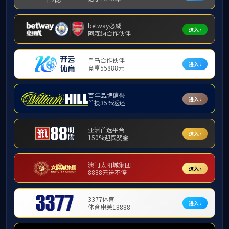
您现在位置：
首页
>>
122cc太阳集成
>> 正文
太阳成集团tyc122cc
为深入开展大学生群体的禁毒教育，
围，加强我校学生对禁毒知识的学习与认
我校于
2024年5月24日—5月30日举办了太
视频制作大赛。本次大赛由共青团太阳成集团t